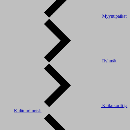
Myyntipaikat
Ryhmät
Kaikukortti ja
Kulttuuriluotsit