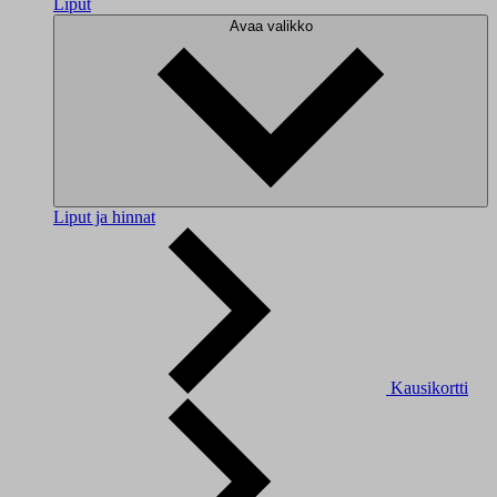
Liput
Avaa valikko
Liput ja hinnat
Kausikortti