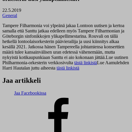
22.5.2019
General
Tampere Filharmonia voi ylpeänä jakaa Lontoon uutisen ja kertoa
samalla että Santtu jatkaa edelleen myös Tampere Filharmonian ja
Göteborgin sinfonikkojen ylikapellimestarina. Rouvali on tällä
hetkellä lontoolaisorkesterin päävierailija ja uusi kiinnitys alkaa
kesällä 2021. Jatkossa hänen Tampereella johtamiensa konserttien
määrä tulee kansainvälisen uran edetessä vähenemään, mutta
nykyistä kotikaupunkiaan Santtu ei aio kokonaan jättää.Lue uutinen
Philharmonia-orkesterin verkkosivulta
tästä linkistä
Lue Aamulehden
Harri Hautalan juttu aiheesta
tästä linkistä
Jaa artikkeli
Jaa Facebookissa