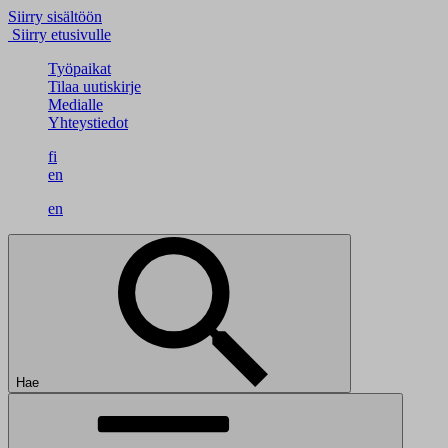
Siirry sisältöön
Siirry etusivulle
Työpaikat
Tilaa uutiskirje
Medialle
Yhteystiedot
fi
en
en
Hae