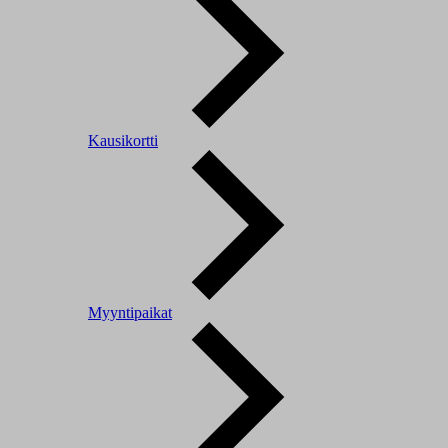
Kausikortti
Myyntipaikat