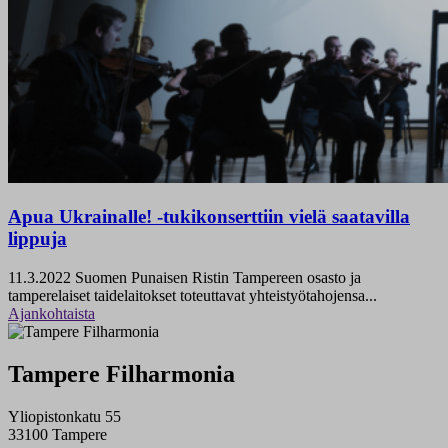
Apua Ukrainalle! -tukikonserttiin vielä saatavilla
lippuja
11.3.2022
Suomen Punaisen Ristin Tampereen osasto ja
tamperelaiset taidelaitokset toteuttavat yhteistyötahojensa...
Ajankohtaista
Tampere Filharmonia
Yliopistonkatu 55
33100 Tampere