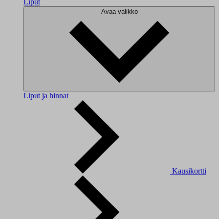
Liput
Avaa valikko
Liput ja hinnat
Kausikortti