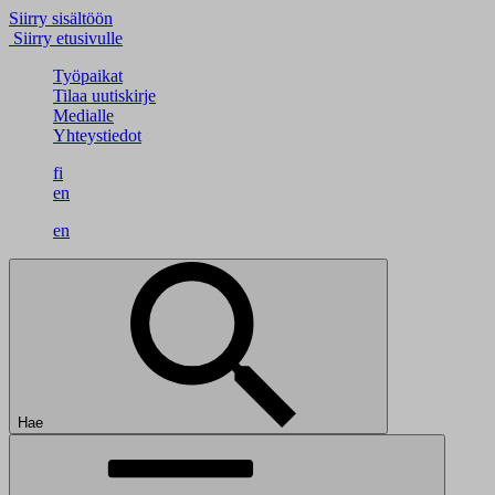
Siirry sisältöön
Siirry etusivulle
Työpaikat
Tilaa uutiskirje
Medialle
Yhteystiedot
fi
en
en
Hae