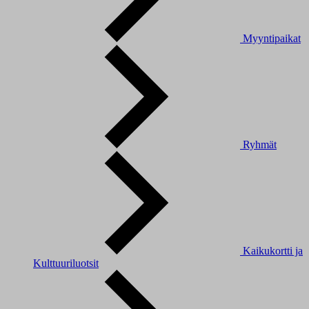
Myyntipaikat
Ryhmät
Kaikukortti ja
Kulttuuriluotsit