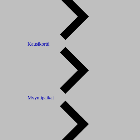
Kausikortti
Myyntipaikat