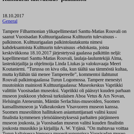
18.10.2017
General
Tampere Filharmonian ylikapellimestari Santtu-Matias Rouvali on
saanut Vuosisadan Kulttuurigaalassa Kulttuurin tulevaisuus -
palkinnon. Kulttuurigaalan palkintolautakunta nimesi
kahdeksantoista Kulttuurin tulevaisuus -ehdokasta, joista
keskiviikkona 18.10.2017 järjestetyssä gaalassa palkittiin neljä:
kapellimestari Santtu-Matias Rouvali, laulaja-lauluntekijä Alma,
lastenkirjailija ja ohjelmoija Linda Liukas ja valokuvaaja Meeri
Koutaniemi. ”Turussa on kiva olla, kun täältä saa tämmöstä kultaa,
mutta kyllähän tää menee Tampereelle”, kommentoi ilahtunut
Rouvali palkintogaalassa Turun Logomossa. Tampere menestyi
muutoinkin mainiosti Kulttuurigaalassa: Museokeskus Vapriikki
valittiin Vuosisadan museoksi. Vapriikki oli päässyt kuuden parhaan
museon joukkoon yhdessä turkulaisen Aboa Vetus & Ars Novan,
Helsingin Ateneumin, Mäntän Serlachius-museoiden, Suomen
kansallismuseon ja Valkeakosken Visavuoren museon kanssa.
Suomen museoliiton hallituksen asiantuntijaraati valitsi kuusi
finalistia kymmenen yleisöäänestyksessä parhaiten pärjänneen
museon joukosta, ja Vuosisadan museon valitsi kuuden finalistin
joukosta muusikko ja kirjailija A. W. Yrjänä. ”On mahtavaa voittaa
Turun kaltaisessa hienossa museokaupungissa Vuosisadan museo -