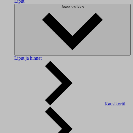
Liput
Avaa valikko
Liput ja hinnat
Kausikortti