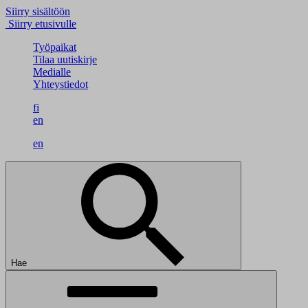
Siirry sisältöön
Siirry etusivulle
Työpaikat
Tilaa uutiskirje
Medialle
Yhteystiedot
fi
en
en
Hae