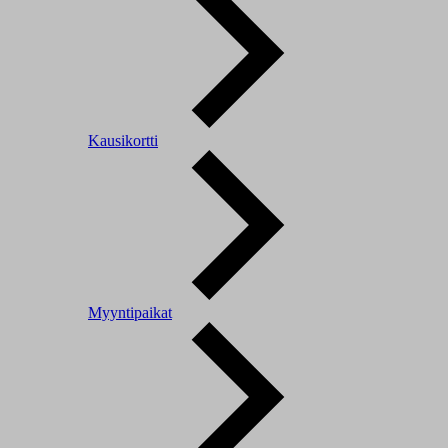
Kausikortti
Myyntipaikat