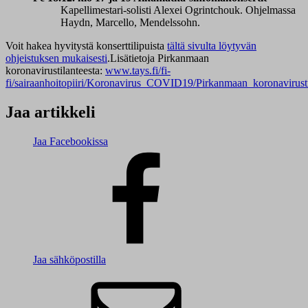
Kapellimestari-solisti Alexei Ogrintchouk. Ohjelmassa
Haydn, Marcello, Mendelssohn.
Voit hakea hyvitystä konserttilipuista
tältä sivulta löytyvän
ohjeistuksen mukaisesti
.
Lisätietoja Pirkanmaan
koronavirustilanteesta:
www.tays.fi/fi-
fi/sairaanhoitopiiri/Koronavirus_COVID19/Pirkanmaan_koronavirusti
Jaa artikkeli
Jaa Facebookissa
Jaa sähköpostilla