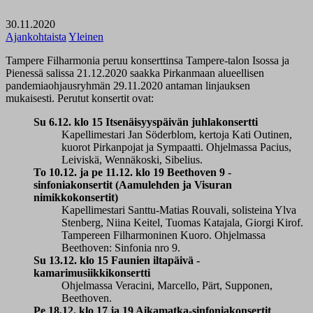
30.11.2020
Ajankohtaista
Yleinen
Tampere Filharmonia peruu konserttinsa Tampere-talon Isossa ja
Pienessä salissa
21.12.2020
saakka Pirkanmaan alueellisen
pandemiaohjausryhmän 29.11.2020 antaman linjauksen
mukaisesti.
Perutut konsertit ovat:
Su 6.12. klo 15 Itsenäisyyspäivän juhlakonsertti
Kapellimestari Jan Söderblom, kertoja Kati Outinen,
kuorot Pirkanpojat ja Sympaatti. Ohjelmassa Pacius,
Leiviskä, Wennäkoski, Sibelius.
To 10.12. ja pe 11.12. klo 19 Beethoven 9 -
sinfoniakonsertit
(Aamulehden ja Visuran
nimikkokonsertit)
Kapellimestari Santtu-Matias Rouvali, solisteina Ylva
Stenberg, Niina Keitel, Tuomas Katajala, Giorgi Kirof.
Tampereen Filharmoninen Kuoro. Ohjelmassa
Beethoven: Sinfonia nro 9.
Su 13.12. klo 15 Faunien iltapäivä -
kamarimusiikkikonsertti
Ohjelmassa Veracini, Marcello, Pärt, Supponen,
Beethoven.
Pe 18.12. klo 17 ja 19 Aikamatka-sinfoniakonsertit