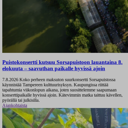
Puistokonsertti kutsuu Sorsapuistoon lauantaina 8.
elokuuta – saavuthan paikalle hyvissä ajoin
7.8.2026
Koko perheen maksuton suurkonsertti Sorsapuistossa
käynnistää Tampereen kulttuurisyksyn. Kaupungissa riittää
tapahtumia viikonlopun aikana, joten suosittelemme saapumaan
konserttipaikalle hyvissä ajoin. Kätevimmin matka taittuu kävellen,
pyörällä tai julkisilla.
Ajankohtaista