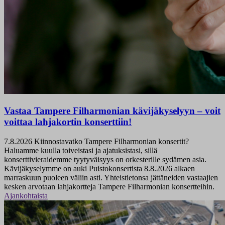
Vastaa Tampere Filharmonian kävijäkyselyyn – voit
voittaa lahjakortin konserttiin!
7.8.2026
Kiinnostavatko Tampere Filharmonian konsertit?
Haluamme kuulla toiveistasi ja ajatuksistasi, sillä
konserttivieraidemme tyytyväisyys on orkesterille sydämen asia.
Kävijäkyselymme on auki Puistokonsertista 8.8.2026 alkaen
marraskuun puoleen väliin asti. Yhteistietonsa jättäneiden vastaajien
kesken arvotaan lahjakortteja Tampere Filharmonian konsertteihin.
Ajankohtaista