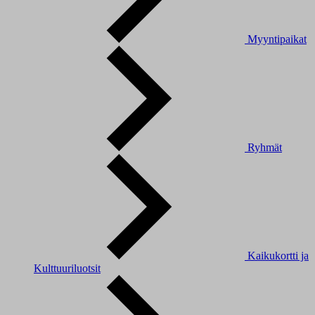
Myyntipaikat
Ryhmät
Kaikukortti ja
Kulttuuriluotsit