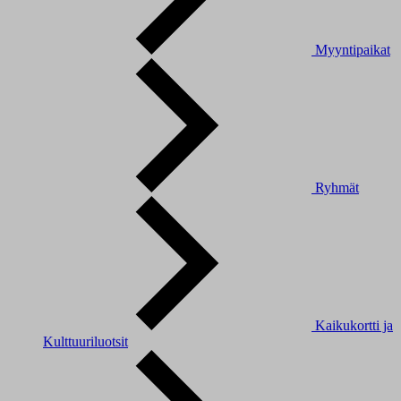
Myyntipaikat
Ryhmät
Kaikukortti ja
Kulttuuriluotsit