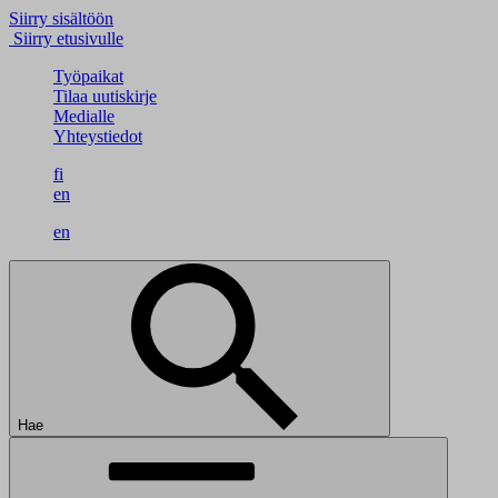
Siirry sisältöön
Siirry etusivulle
Työpaikat
Tilaa uutiskirje
Medialle
Yhteystiedot
fi
en
en
Hae