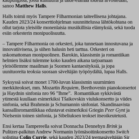
kaupungissa, jossa kulttuuria ja taide-elämää todella arvostetaan,
sanoo
Matthew Halls
.
Halls toimii myös Tampere Filharmonian taiteellisena johtajana.
Kauden 2023/24 konserttiohjelman suunnittelussa lähtökohtana on
ollut tarjota yleisölle monenlaisia musiikillisia elämyksiä, sekä tuoda
esiin orkesterin monipuolisuutta.
–
Tampere Filharmonia on orkesteri, joka tunnetaan innostuvana ja
innovatiivisena, ja siihen halusin heti tarttua. Orkesteri on
uskomattoman monipuolinen. Barokin, klassismin ja romantiikan
helmien lisäksi tulemme koko kauden aikana tarjoamaan
yleisöllemme maailman ja Suomen kantaesityksiä, ja jopa
uunituoreita teoksia suoraan säveltäjän työpöydältä, lupaa Halls.
Syksyssä soivat monet 1700-luvun klassismin suurnimien
merkkiteokset, mm. Mozartin
Requiem
, Beethovenin pianokonsertot
ja Haydnin sinfonia nro 96 ”Ihme”. Romantiikan sykkivästä
ytimestä kuullaan esimerkiksi Tšaikovskin viulukonsertto ja viides
sinfonia, sekä Brahmsin ja Schumannin sinfoniat. Skandinaavista
kansallisromantiikkaa edustavat esimerkiksi Griegin
Peer Gynt
ja
Nielsenin toinen sinfonia, ja Sibeliuksen teokset itseoikeutetusti.
Ensi kertaa Tampereella soivat Donnacha Dennehyn
Brink
ja
Pulitzer-palkitun Andrew Normanin lyömäsoitinkonsertto
Switch
solistina
Colin Currie
, sekä kauden 2023/24 teemasäveltäjän Sir