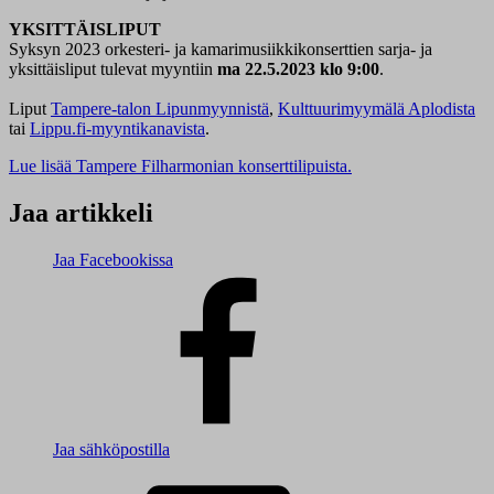
YKSITTÄISLIPUT
Syksyn 2023 orkesteri- ja kamarimusiikkikonserttien sarja- ja
yksittäisliput tulevat myyntiin
ma 22.5.2023 klo 9:00
.
Liput
Tampere-talon Lipunmyynnistä
,
Kulttuurimyymälä Aplodista
tai
Lippu.fi-myyntikanavista
.
Lue lisää Tampere Filharmonian konserttilipuista.
Jaa artikkeli
Jaa Facebookissa
Jaa sähköpostilla