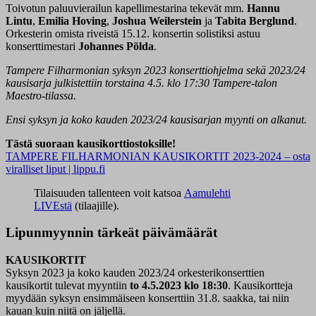
Toivotun paluuvierailun kapellimestarina tekevät mm.
Hannu
Lintu
,
Emilia Hoving
,
Joshua Weilerstein
ja
Tabita Berglund
.
Orkesterin omista riveistä 15.12. konsertin solistiksi astuu
konserttimestari
Johannes Põlda
.
Tampere Filharmonian syksyn 2023 konserttiohjelma sekä 2023/24
kausisarja julkistettiin torstaina 4.5. klo 17:30 Tampere-talon
Maestro-tilassa.
Ensi syksyn ja koko kauden 2023/24 kausisarjan myynti on alkanut.
Tästä suoraan kausikorttiostoksille!
TAMPERE FILHARMONIAN KAUSIKORTIT 2023-2024 – osta
viralliset liput | lippu.fi
Tilaisuuden tallenteen voit katsoa
Aamulehti
LIVEstä
(tilaajille).
Lipunmyynnin tärkeät päivämäärät
KAUSIKORTIT
Syksyn 2023 ja koko kauden 2023/24 orkesterikonserttien
kausikortit tulevat myyntiin
to 4.5.2023 klo 18:30
. Kausikortteja
myydään syksyn ensimmäiseen konserttiin 31.8. saakka, tai niin
kauan kuin niitä on jäljellä.