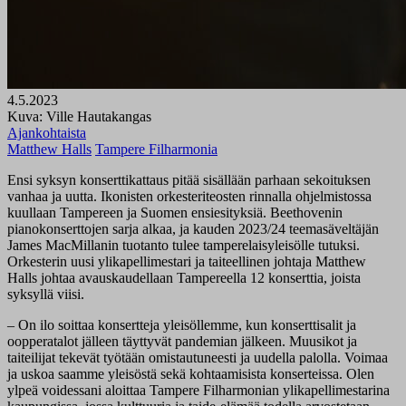
4.5.2023
Kuva: Ville Hautakangas
Ajankohtaista
Matthew Halls
Tampere Filharmonia
Ensi syksyn konserttikattaus pitää sisällään parhaan sekoituksen
vanhaa ja uutta. Ikonisten orkesteriteosten rinnalla ohjelmistossa
kuullaan Tampereen ja Suomen ensiesityksiä. Beethovenin
pianokonserttojen sarja alkaa, ja kauden 2023/24 teemasäveltäjän
James MacMillanin tuotanto tulee tamperelaisyleisölle tutuksi.
Orkesterin uusi ylikapellimestari ja taiteellinen johtaja Matthew
Halls johtaa avauskaudellaan Tampereella 12 konserttia, joista
syksyllä viisi.
–
On ilo soittaa konsertteja yleisöllemme, kun konserttisalit ja
oopperatalot jälleen täyttyvät pandemian jälkeen. Muusikot ja
taiteilijat tekevät työtään omistautuneesti ja uudella palolla. Voimaa
ja uskoa saamme yleisöstä sekä kohtaamisista konserteissa. Olen
ylpeä voidessani aloittaa Tampere Filharmonian ylikapellimestarina