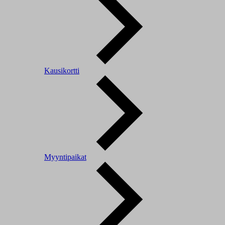
Kausikortti
Myyntipaikat