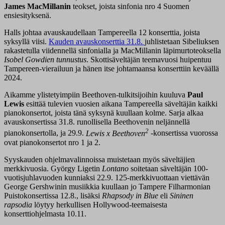
James MacMillanin
teokset, joista sinfonia nro 4 Suomen
ensiesityksenä.
Halls johtaa avauskaudellaan Tampereella 12 konserttia, joista
syksyllä viisi.
Kauden avauskonserttia 31.8.
juhlistetaan Sibeliuksen
rakastetulla viidennellä sinfonialla ja MacMillanin läpimurtoteoksella
Isobel Gowdien tunnustus
. Skottisäveltäjän teemavuosi huipentuu
Tampereen-vierailuun ja hänen itse johtamaansa konserttiin keväällä
2024.
Aikamme ylistetyimpiin Beethoven-tulkitsijoihin kuuluva
Paul
Lewis
esittää tulevien vuosien aikana Tampereella säveltäjän kaikki
pianokonsertot, joista tänä syksynä kuullaan kolme. Sarja alkaa
avauskonsertissa 31.8. runollisella Beethovenin neljännellä
2
pianokonsertolla, ja 29.9.
Lewis x Beethoven
-konsertissa vuorossa
ovat pianokonsertot nro 1 ja 2.
Syyskauden ohjelmavalinnoissa muistetaan myös säveltäjien
merkkivuosia. György Ligetin
Lontano
soitetaan säveltäjän 100-
vuotisjuhlavuoden kunniaksi 22.9. 125-merkkivuottaan viettävän
George Gershwinin musiikkia kuullaan jo Tampere Filharmonian
Puistokonsertissa 12.8., lisäksi
Rhapsody in Blue
eli
Sininen
rapsodia
löytyy herkullisen Hollywood-teemaisesta
konserttiohjelmasta 10.11.