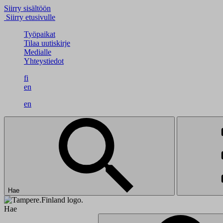
Siirry sisältöön
Siirry etusivulle
Työpaikat
Tilaa uutiskirje
Medialle
Yhteystiedot
fi
en
en
Hae
Hae