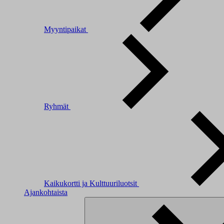
Myyntipaikat
Ryhmät
Kaikukortti ja Kulttuuriluotsit
Ajankohtaista