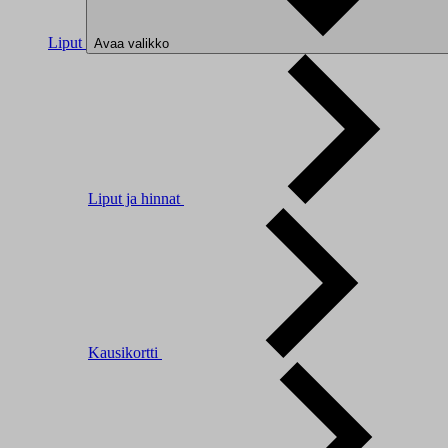
Liput
Avaa valikko
Liput ja hinnat
Kausikortti