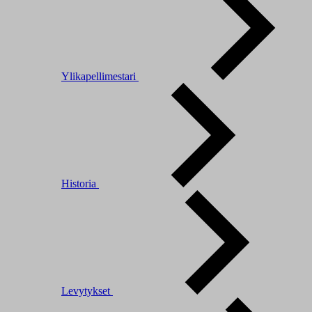
Ylikapellimestari
Historia
Levytykset