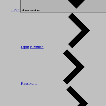
Liput
Avaa valikko
Liput ja hinnat
Kausikortti