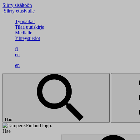
Siirry sisältöön
Siirry etusivulle
Työpaikat
Tilaa uutiskirje
Medialle
Yhteystiedot
fi
en
en
Hae
Hae