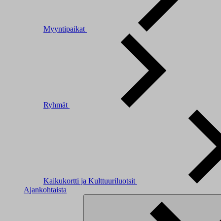
Myyntipaikat
Ryhmät
Kaikukortti ja Kulttuuriluotsit
Ajankohtaista