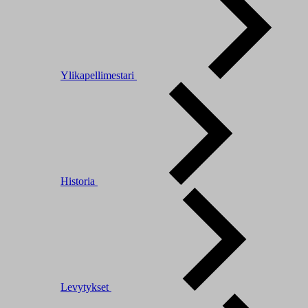
Ylikapellimestari
Historia
Levytykset